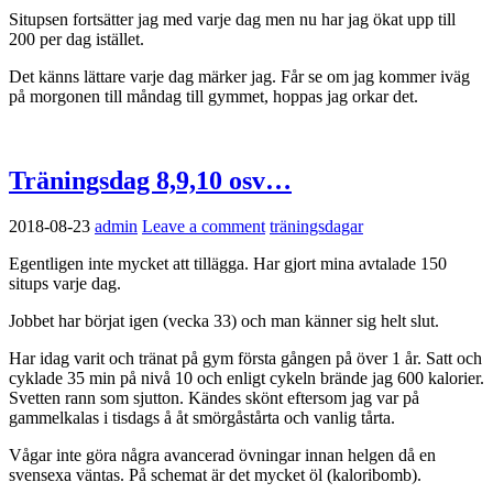
Situpsen fortsätter jag med varje dag men nu har jag ökat upp till
200 per dag istället.
Det känns lättare varje dag märker jag. Får se om jag kommer iväg
på morgonen till måndag till gymmet, hoppas jag orkar det.
Träningsdag 8,9,10 osv…
2018-08-23
admin
Leave a comment
träningsdagar
Egentligen inte mycket att tillägga. Har gjort mina avtalade 150
situps varje dag.
Jobbet har börjat igen (vecka 33) och man känner sig helt slut.
Har idag varit och tränat på gym första gången på över 1 år. Satt och
cyklade 35 min på nivå 10 och enligt cykeln brände jag 600 kalorier.
Svetten rann som sjutton. Kändes skönt eftersom jag var på
gammelkalas i tisdags å åt smörgåstårta och vanlig tårta.
Vågar inte göra några avancerad övningar innan helgen då en
svensexa väntas. På schemat är det mycket öl (kaloribomb).