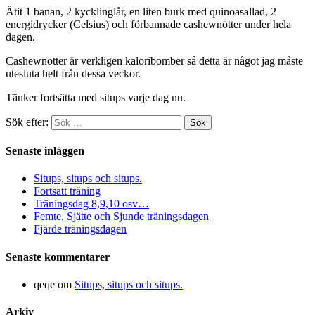
Ätit 1 banan, 2 kycklinglår, en liten burk med quinoasallad, 2
energidrycker (Celsius) och förbannade cashewnötter under hela
dagen.
Cashewnötter är verkligen kaloribomber så detta är något jag måste
utesluta helt från dessa veckor.
Tänker fortsätta med situps varje dag nu.
Sök efter:
Senaste inläggen
Situps, situps och situps.
Fortsatt träning
Träningsdag 8,9,10 osv…
Femte, Sjätte och Sjunde träningsdagen
Fjärde träningsdagen
Senaste kommentarer
qeqe
om
Situps, situps och situps.
Arkiv